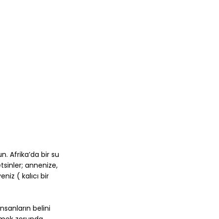
n. Afrika’da bir su
tsinler; annenize,
niz ( kalıcı bir
nsanların belini