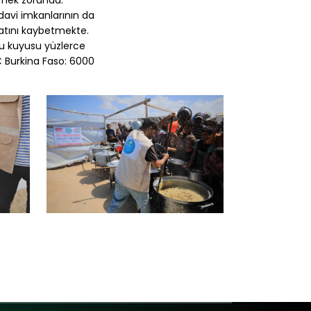
ümek zorunda.
edavi imkanlarının da
yatını kaybetmekte.
 su kuyusu yüzlerce
€ Burkina Faso: 6000