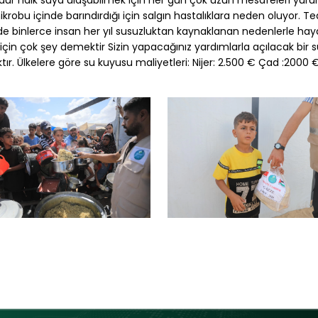
ğdur halk suya ulaşabilmek için her gün çok uzun mesafeleri yür
ikrobu içinde barındırdığı için salgın hastalıklara neden oluyor. T
de binlerce insan her yıl susuzluktan kaynaklanan nedenlerle ha
 için çok şey demektir Sizin yapacağınız yardımlarla açılacak bir
ır. Ülkelere göre su kuyusu maliyetleri: Nijer: 2.500 € Çad :2000 