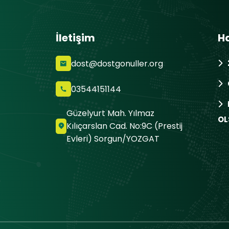
İletişim
H
dost@dostgonuller.org
03544151144
Güzelyurt Mah. Yılmaz
OL
Kılıçarslan Cad. No:9C (Prestij
Evleri) Sorgun/YOZGAT