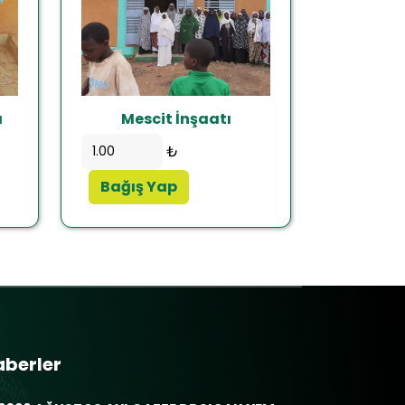
ı
Mescit İnşaatı
₺
Bağış Yap
aberler