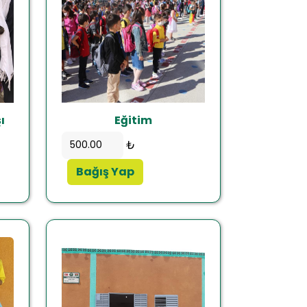
ı
Eğitim
₺
Bağış Yap