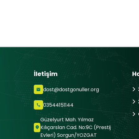
İletişim
H
dost@dostgonuller.org
03544151144
Güzelyurt Mah. Yılmaz
Kılıçarslan Cad. No:9C (Prestij
Evleri) Sorgun/YOZGAT