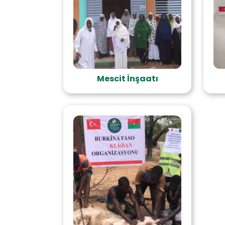
Mescit İnşaatı