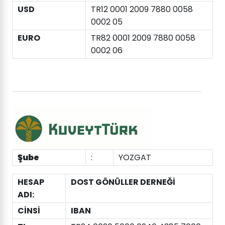
USD
TR12 0001 2009 7880 0058
0002 05
EURO
TR82 0001 2009 7880 0058
0002 06
Şube
:
YOZGAT
HESAP
DOST GÖNÜLLER DERNEĞİ
ADI:
CİNSİ
IBAN