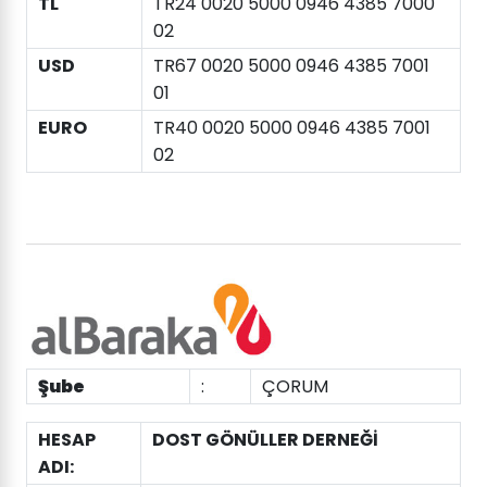
TL
TR24 0020 5000 0946 4385 7000
02
USD
TR67 0020 5000 0946 4385 7001
01
EURO
TR40 0020 5000 0946 4385 7001
02
Şube
:
ÇORUM
HESAP
DOST GÖNÜLLER DERNEĞİ
ADI: