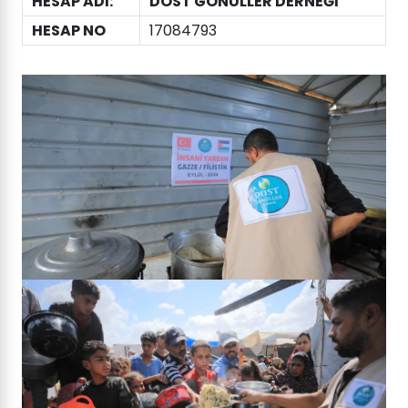
HESAP ADI:
DOST GÖNÜLLER DERNEĞİ
HESAP NO
17084793