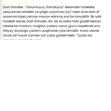
Dost Gönüller ; “Sorumluyuz, Gönüllüyüz” ilkesinden hareketle,
yeryüzünde adaletin ve iyiliğin yayılması için,”veren el ile alan el”
arasında köprü olmayı misyon edinmiş sivil bir insiyatiftir. Bir iyilik
hareketi olarak, Dost Gönüller, din, dil, ırk, kültür farkı gözetmeksizin
nerede bir mazlum, mağdur, çaresiz varsa, gücü nispetinde ona
ihtiyaç duyduğu yardımı ulaştırarak çare olmaktır. İnsan olarak
onurlu bir hayat sürmesi için çaba göstermektir. “Çünkü biz
sorumluyuz, gönüllüyüz.”
Hakkımızda
SIKÇA SORULAN SORULAR
SIKÇA SORULAN SORULAR